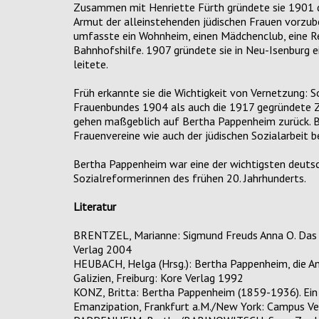
Zusammen mit Henriette Fürth gründete sie 1901 den
Armut der alleinstehenden jüdischen Frauen vorzube
umfasste ein Wohnheim, einen Mädchenclub, eine Re
Bahnhofshilfe. 1907 gründete sie in Neu-Isenburg e
leitete.
Früh erkannte sie die Wichtigkeit von Vernetzung: 
Frauenbundes 1904 als auch die 1917 gegründete Z
gehen maßgeblich auf Bertha Pappenheim zurück. Be
Frauenvereine wie auch der jüdischen Sozialarbeit be
Bertha Pappenheim war eine der wichtigsten deutsc
Sozialreformerinnen des frühen 20. Jahrhunderts.
Literatur
BRENTZEL, Marianne: Sigmund Freuds Anna O. Das 
Verlag 2004
HEUBACH, Helga (Hrsg.): Bertha Pappenheim, die A
Galizien, Freiburg: Kore Verlag 1992
KONZ, Britta: Bertha Pappenheim (1859-1936). Ein L
Emanzipation, Frankfurt a.M./New York: Campus V